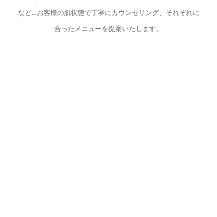
など…お客様の肌状態で丁寧にカウンセリング、それぞれに
合ったメニューを提案いたします。
ご自身のホームケアでは手の届きにくい、とっても大切な
お肌の基礎作り。
当サロンの熟練エステシャンスタッフへ是非お任せくださ
い。 最近はメンズフェイシャルもかなり注目され、当サロ
ンもモテ肌メンズを推奨、応援しています♪完全都度払い＆
完全個室なので男性もエステ初心者さんも通いやすくなっ
ています。
メニュー一覧はこちら