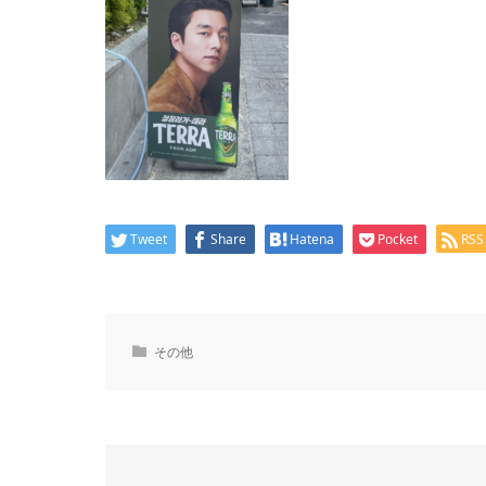
Tweet
Share
Hatena
Pocket
RSS
その他